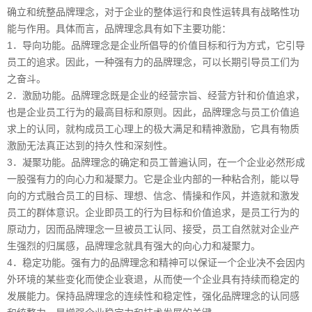
确立和统整品牌理念，对于企业的整体运行和良性运转具有战略性功
能与作用。具体而言，品牌理念具有如下主要功能：
1．导向功能。品牌理念是企业所倡导的价值目标和行为方式，它引导
员工的追求。因此，一种强有力的品牌理念，可以长期引导员工们为
之奋斗。
2．激励功能。品牌理念既是企业的经营宗旨、经营方针和价值追求，
也是企业员工行为的最高目标和原则。因此，品牌理念与员工价值追
求上的认同，就构成员工心理上的极大满足和精神激励，它具有物质
激励无法真正达到的持久性和深刻性。
3．凝聚功能。品牌理念的确定和员工普遍认同，在一个企业必然形成
一股强有力的向心力和凝聚力。它是企业内部的一种粘合剂，能以导
向的方式融合员工的目标、理想、信念、情操和作风，并造就和激发
员工的群体意识。企业即员工的行为目标和价值追求，是员工行为的
原动力，因而品牌理念一旦被员工认同、接受，员工自然就对企业产
生强烈的归属感，品牌理念就具有强大的向心力和凝聚力。
4．稳定功能。强有力的品牌理念和精神可以保证一个企业决不会因内
外环境的某些变化而使企业衰退，从而使一个企业具有持续而稳定的
发展能力。保持品牌理念的连续性和稳定性，强化品牌理念的认同感