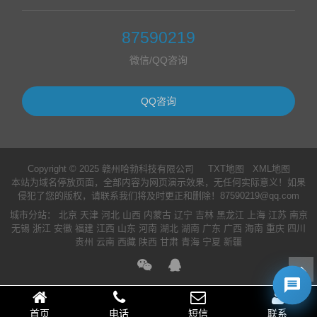
87590219
微信/QQ咨询
QQ咨询
Copyright © 2025 赣州哈勃科技有限公司
TXT地图
XML地图
本站为域名停放页面，全部内容为网页演示效果，无任何实际意义！如果
侵犯了您的版权，请联系我们将及时更正和删除！87590219@qq.com
城市分站
：
北京
天津
河北
山西
内蒙古
辽宁
吉林
黑龙江
上海
江苏
南京
无锡
浙江
安徽
福建
江西
山东
河南
湖北
湖南
广东
广西
海南
重庆
四川
贵州
云南
西藏
陕西
甘肃
青海
宁夏
新疆
首页
电话
短信
联系